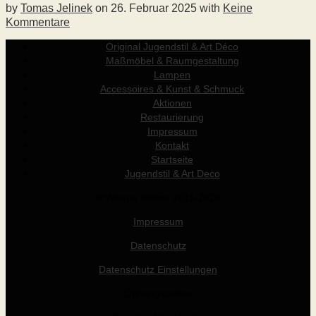
by
Tomas Jelinek
on
26. Februar 2025
with
Keine
Kommentare
Original Jugendstil & Art Déco
Maßmöbel & Raumgestaltung
Lampen
Accessoires & Kunst & Schmuck
Aktionen
Restaurierung
Impressum
Kontakt
Startseite
Jugendstil & Art Deco
© Werner Holzer 2011-2026
Impressum
Datenschutz
Datenschutz Einstellungen
Öffnungszeiten