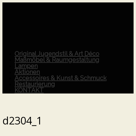
Original Jugendstil & Art Déco
Maßmöbel & Raumgestaltung
Lampen
Aktionen
Accessoires & Kunst & Schmuck
Restaurierung
KONTAKT
d2304_1