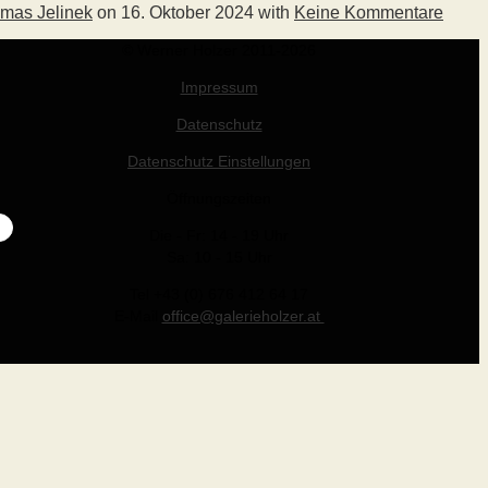
mas Jelinek
on
16. Oktober 2024
with
Keine Kommentare
© Werner Holzer 2011-2026
Impressum
Datenschutz
Datenschutz Einstellungen
Öffnungszeiten
Die - Fr: 14 - 19 Uhr
Sa: 10 - 15 Uhr
Tel +43 (0) 676 412 64 17
E-Mail
office@galerieholzer.at