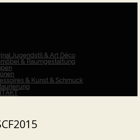
inal Jugendstil & Art Déco
möbel & Raumgestaltung
pen
ionen
essoires & Kunst & Schmuck
taurierung
NTAKT
SCF2015