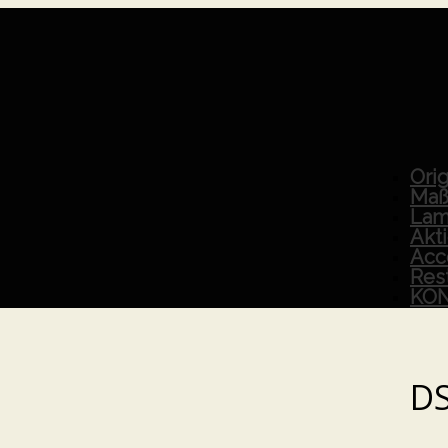
Orig
Maß
Lam
Akt
Acc
Res
KO
D