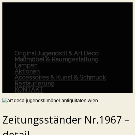
Original Jugendstil & Art Déco
Maßmöbel & Raumgestaltung
Lampen
Aktionen
Accessoires & Kunst & Schmuck
Restaurierung
KONTAKT
Zeitungsständer Nr.1967 –
detail