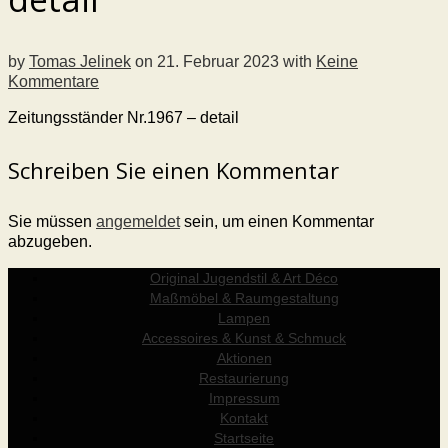
by
Tomas Jelinek
on
21. Februar 2023
with
Keine
Kommentare
Zeitungsständer Nr.1967 – detail
Schreiben Sie einen Kommentar
Sie müssen
angemeldet
sein, um einen Kommentar
abzugeben.
Original Jugendstil & Art Déco
Maßmöbel & Raumgestaltung
Lampen
Accessoires & Kunst & Schmuck
Aktionen
Restaurierung
Impressum
Kontakt
Startseite