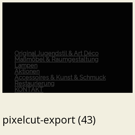
Original Jugendstil & Art Déco
Maßmöbel & Raumgestaltung
Lampen
Aktionen
Accessoires & Kunst & Schmuck
Restaurierung
KONTAKT
pixelcut-export (43)