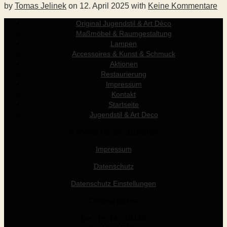
by
Tomas Jelinek
on
12. April 2025
with
Keine Kommentare
Original Jugendstil & Art Déco
Maßmöbel & Raumgestaltung
Lampen
Accessoires & Kunst & Schmuck
Aktionen
Restaurierung
Impressum
Kontakt
Startseite
Jugendstil & Art Deco
© Werner Holzer 2011-2026
Impressum
Datenschutz
Datenschutz Einstellungen
Öffnungszeiten
Die - Fr: 14 - 19 Uhr