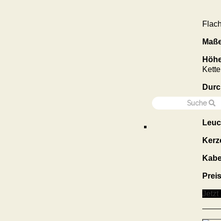
Flac
Maße
Höhe
Kett
Durc
Gewi
Leuc
Kerz
Kabe
Prei
Jetzt