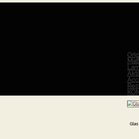
Orig
Maß
Lam
Akt
Acc
Res
KO
Glas