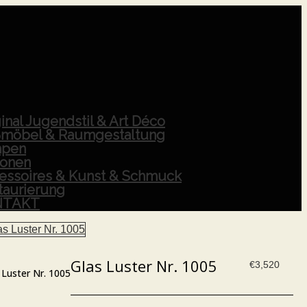
inal Jugendstil & Art Déco
möbel & Raumgestaltung
pen
ionen
essoires & Kunst & Schmuck
taurierung
NTAKT
Glas Luster Nr. 1005
€
3,520
 Luster Nr. 1005