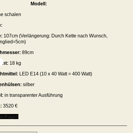
Modell:
he schalen
:
:
107cm (Verlängerung: Durch Kette nach Wunsch,
englied=5cm)
hmesser:
89cm
cht:
18 kg
htmittel:
LED E14 (10 x 40 Watt = 400 Watt)
enhülsen:
silber
l:
in transparenter Ausführung
s:
3520 €
 anfragen