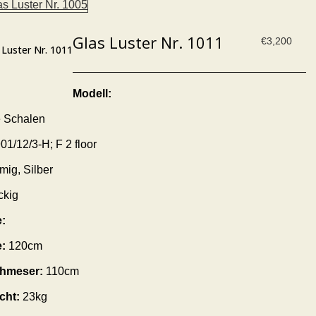
Glas Luster Nr. 1011
€
3,200
 Luster Nr. 1011
Modell:
 Schalen
01/12/3-H; F 2 floor
mig, Silber
ckig
:
:
120cm
hmeser:
110cm
cht:
23kg