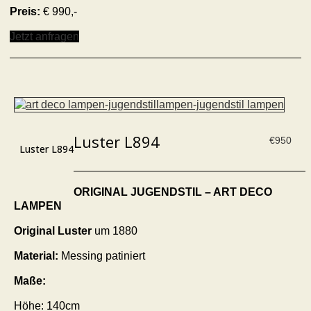
Preis:
€ 990,-
Jetzt anfragen
Luster L894
€
950
Luster L894
ORIGINAL JUGENDSTIL – ART DECO
LAMPEN
Original Luster
um 1880
Material:
Messing patiniert
Maße:
Höhe: 140cm