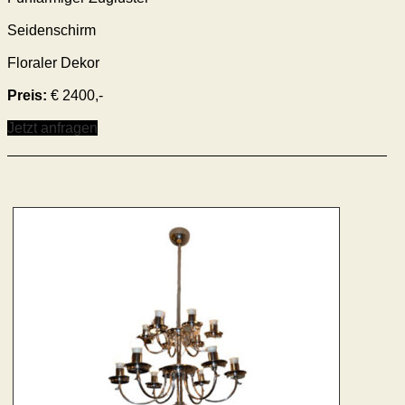
Seidenschirm
Floraler Dekor
Preis:
€ 2400,-
Jetzt anfragen