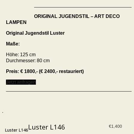
ORIGINAL JUGENDSTIL – ART DECO
LAMPEN
Original Jugendstil Luster
Maße:
Höhe: 125 cm
Durchmesser: 80 cm
Preis: € 1800,- (€ 2400,- restauriert)
Jetzt anfragen
Luster L146
€
1,400
Luster L146