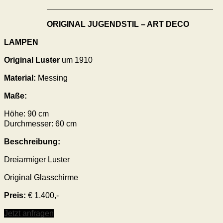
ORIGINAL JUGENDSTIL – ART DECO
LAMPEN
Original Luster
um 1910
Material:
Messing
Maße:
Höhe: 90 cm
Durchmesser: 60 cm
Beschreibung:
Dreiarmiger Luster
Original Glasschirme
Preis:
€
1.400,-
Jetzt anfragen