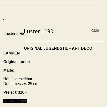
Luster L190
€
320
Luster L190
ORIGINAL JUGENDSTIL – ART DECO
LAMPEN
Original Luster
Maße:
Höhe: verstellbar
Durchmesser: 25 cm
Preis: € 320,-
Jetzt anfragen