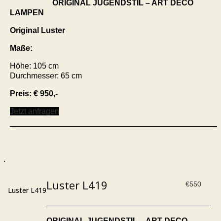
ORIGINAL JUGENDSTIL – ART DECO
LAMPEN
Original Luster
Maße:
Höhe: 105 cm
Durchmesser: 65 cm
Preis: € 950,-
Jetzt anfragen
Luster L419
€
550
Luster L419
ORIGINAL JUGENDSTIL – ART DECO