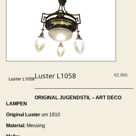
Luster L1058
€
2,950
Luster L1058
ORIGINAL JUGENDSTIL – ART DECO
LAMPEN
Original Luster
um 1910
Material:
Messing