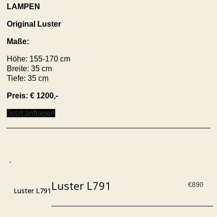
LAMPEN
Original Luster
Maße:
Höhe: 155-170 cm
Breite: 35 cm
Tiefe: 35 cm
Preis: € 1200,-
Jetzt anfragen
Luster L791
€
890
Luster L791