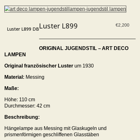
Luster L899
€
2,200
Luster L899 DB
ORIGINAL JUGENDSTIL – ART DECO
LAMPEN
Original französischer Luster
um 1930
Material:
Messing
Maße:
Höhe: 110 cm
Durchmesser: 42 cm
Beschreibung:
Hängelampe aus Messing mit Glaskugeln und
prismenförmigen geschliffenen Glasstäben