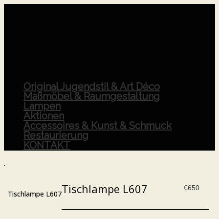
Original Jugendstil & Art Déco
Maßmöbel & Raumgestaltung
Lampen
Aktionen
Accessoires & Kunst & Schmuck
Restaurierung
KONTAKT
Tischlampe L607
€
650
Tischlampe L607