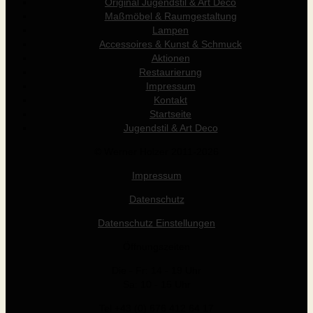
Original Jugendstil & Art Déco
Maßmöbel & Raumgestaltung
Lampen
Accessoires & Kunst & Schmuck
Aktionen
Restaurierung
Impressum
Kontakt
Startseite
Jugendstil & Art Deco
© Werner Holzer 2011-2026
Impressum
Datenschutz
Datenschutz Einstellungen
Öffnungszeiten
Die - Fr: 14 - 19 Uhr
Sa: 10 - 15 Uhr
Tel +43 (0) 676 412 64 17