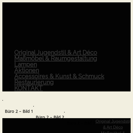
Original Jugendstil & Art Déco
Maßmöbel & Raumgestaltung
Lampen
Aktionen
Accessoires & Kunst & Schmuck
Restaurierung
KONTAKT
Büro 2 – Bild 1
Büro 2 – Bild 2
Original Jugendstil
Büro 2 – Bild 3
& Art Déco