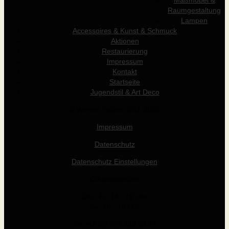
Maßmöbel &
Raumgestaltung
Lampen
Accessoires & Kunst & Schmuck
Aktionen
Restaurierung
Impressum
Kontakt
Startseite
Jugendstil & Art Deco
© Werner Holzer 2011-2026
Impressum
Datenschutz
Datenschutz Einstellungen
Öffnungszeiten
Die - Fr: 14 - 19 Uhr
Sa: 10 - 15 Uhr
Tel +43 (0) 676 412 64 17