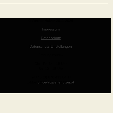
© Werner Holzer 2011-2026
Impressum
Datenschutz
Datenschutz Einstellungen
Öffnungszeiten
Die - Fr: 14 - 19 Uhr
Sa: 10 - 15 Uhr
Tel +43 (0) 676 412 64 17
E-Mail
office@galerieholzer.at