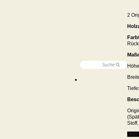
2 Ori
Holza
Farb
Rück
Maße
Höhe
Breit
Tiefe
Besc
Origi
(Spät
Stoff
Jetzt