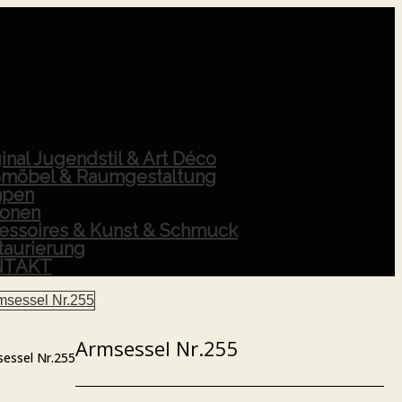
inal Jugendstil & Art Déco
möbel & Raumgestaltung
pen
ionen
essoires & Kunst & Schmuck
taurierung
NTAKT
Armsessel Nr.255
essel Nr.255