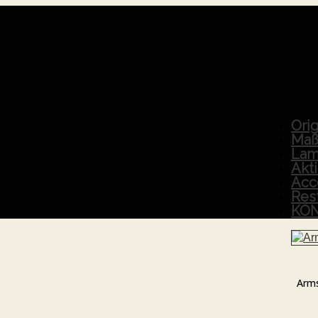
Orig
Maß
Lam
Akt
Acc
Res
KO
Arms