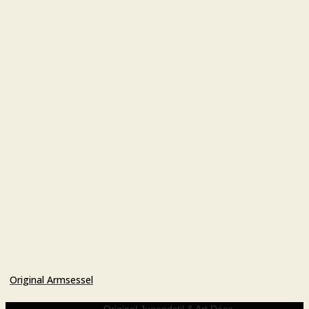
Original Armsessel
Original Jugendstil & Art Déco