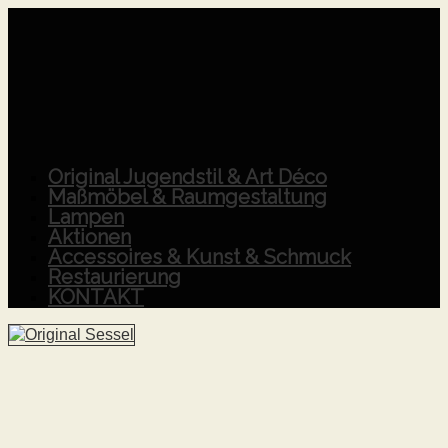
Original Jugendstil & Art Déco
Maßmöbel & Raumgestaltung
Lampen
Aktionen
Accessoires & Kunst & Schmuck
Restaurierung
KONTAKT