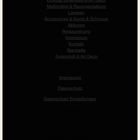
Maßmöbel & Raumgestaltung
Lampen
Accessoires & Kunst & Schmuck
Aktionen
Restaurierung
Impressum
Kontakt
Startseite
Jugendstil & Art Deco
© Werner Holzer 2011-2026
Impressum
Datenschutz
Datenschutz Einstellungen
Öffnungszeiten
Die - Fr: 14 - 19 Uhr
Sa: 10 - 15 Uhr
Tel +43 (0) 676 412 64 17