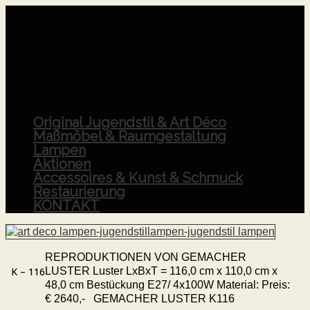
Original Jugendstil & Art Déco
Maßmöbel & Raumgestaltung
Lampen
Aktionen
Accessoires & Kunst & Schmuck
Restaurierung
KONTAKT
REPRODUKTIONEN VON GEMACHER
LUSTER Luster LxBxT = 116,0 cm x 110,0 cm x
K – 116
48,0 cm Bestückung E27/ 4x100W Material: Preis:
€ 2640,- GEMACHER LUSTER K116