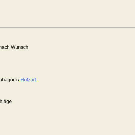
rt nach Wunsch
Mahagoni /
Holzart
hläge