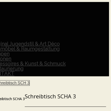
inal Jugendstil & Art Déco
möbel & Raumgestaltung
pen
ionen
essoires & Kunst & Schmuck
taurierung
NTAKT
Schreibtisch SCHA 3
eibtisch SCHA 3