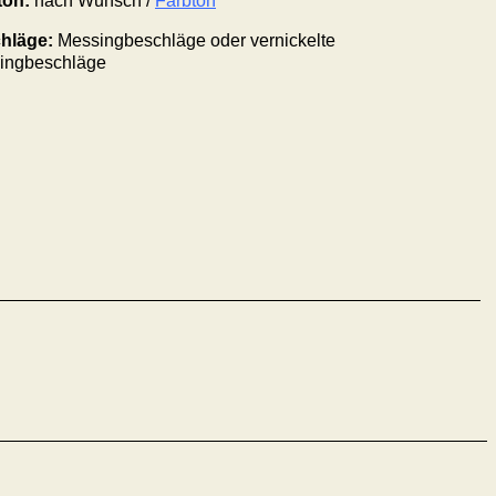
ton:
nach Wunsch /
Farbton
hläge
:
Messing
beschläge
oder vernickelte
ing
beschläge