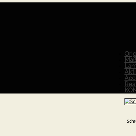
Orig
Maß
Lam
Akt
Acc
Res
KO
Schr