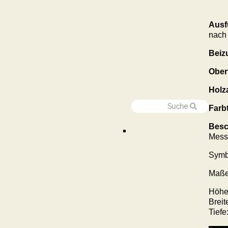
Ausf
nach
Beiz
Ober
Holz
Farb
Besc
Mess
Symb
Maße
Höhe
Breit
Tiefe