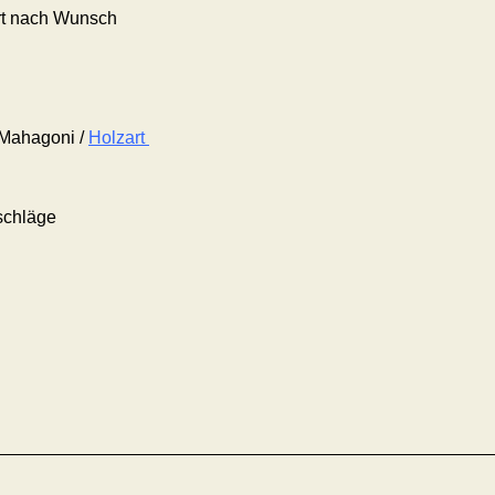
ert nach Wunsch
 Mahagoni /
Holzart
schläge