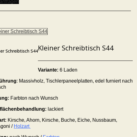
 anfragen
Kleiner Schreibtisch S44
ner Schreibtisch S44
Variante:
6 Laden
ührung
: Massivholz,
Tischlerpaneelplatten, edel furniert nach
sch
ung:
Farbton nach Wunsch
flächenbehandlung:
lackiert
art:
Kirsche, Ahorn, Kirsche, Buche, Eiche, Nussbaum,
goni /
Holzart