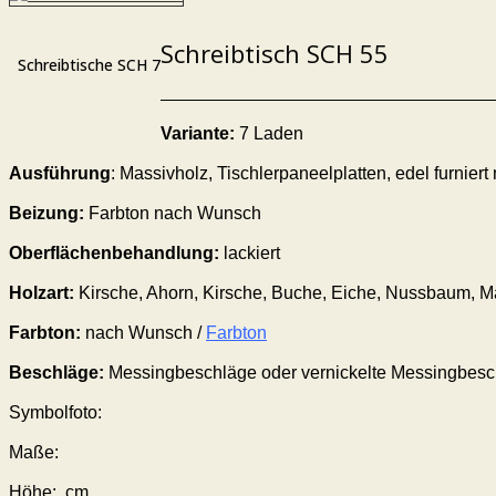
Schreibtisch SCH 55
Schreibtische SCH 7
Variante:
7 Laden
Ausführung
: Massivholz,
Tischlerpaneelplatten, edel furnie
Beizung:
Farbton nach Wunsch
Oberflächenbehandlung:
lackiert
Holzart:
Kirsche, Ahorn, Kirsche, Buche, Eiche, Nussbaum, 
Farbton:
nach Wunsch /
Farbton
Beschläge
:
Messing
beschläge
oder vernickelte Messing
besc
Symbolfoto:
Maße:
Höhe: cm