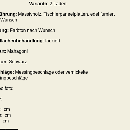
Variante:
2 Laden
ührung
: Massivholz,
Tischlerpaneelplatten, edel furniert
 Wunsch
ung:
Farbton nach Wunsch
flächenbehandlung:
lackiert
art:
Mahagoni
ton:
Schwarz
hläge
:
Messing
beschläge
oder vernickelte
ing
beschläge
olfoto:
:
: cm
e: cm
: cm