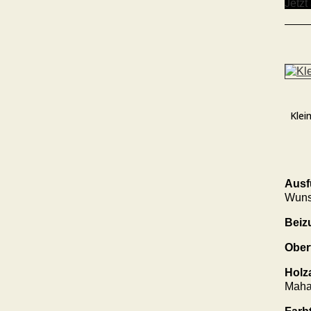
Jetzt
Klei
Ausf
Wun
Beiz
Ober
Holz
Maha