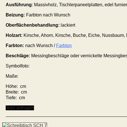
Ausführung
: Massivholz,
Tischlerpaneelplatten, edel furni
Beizung:
Farbton nach Wunsch
Oberflächenbehandlung:
lackiert
Holzart:
Kirsche, Ahorn, Kirsche, Buche, Eiche, Nussbaum,
Farbton:
nach Wunsch /
Farbton
Beschläge
:
Messing
beschläge
oder vernickelte Messing
be
Symbolfoto:
Maße:
Höhe: cm
Breite: cm
Tiefe: cm
Jetzt anfragen