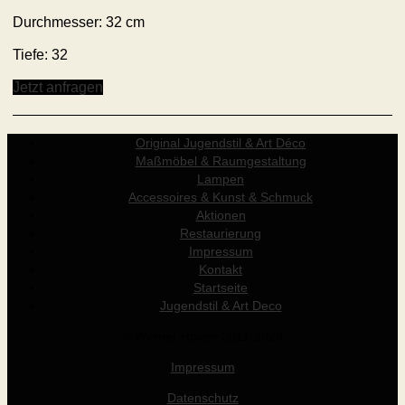
Durchmesser: 32 cm
Tiefe: 32
Jetzt anfragen
Original Jugendstil & Art Déco
Maßmöbel & Raumgestaltung
Lampen
Accessoires & Kunst & Schmuck
Aktionen
Restaurierung
Impressum
Kontakt
Startseite
Jugendstil & Art Deco
© Werner Holzer 2011-2026
Impressum
Datenschutz