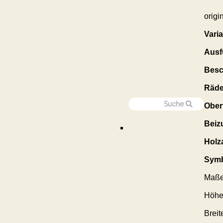
origi
Varia
Ausf
Besc
Räde
Ober
Beiz
Holza
Symb
Maße
Höhe
Breit