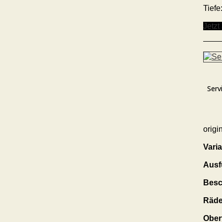
Tiefe
Jetzt
Serv
origi
Varia
Ausf
Besc
Räde
Ober