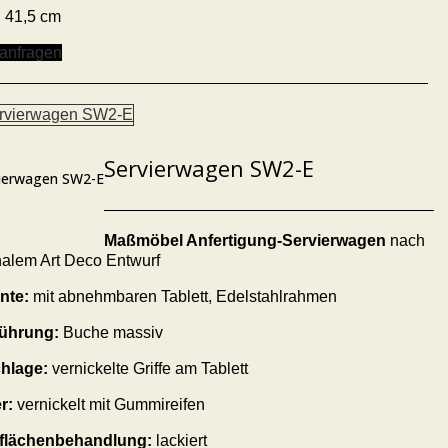
: 41,5 cm
 anfragen
Servierwagen SW2-E
ierwagen SW2-E
Maßmöbel Anfertigung-Servierwagen
nach
nalem Art Deco Entwurf
nte:
mit abnehmbaren Tablett, Edelstahlrahmen
ührung:
Buche massiv
hlage:
vernickelte Griffe am Tablett
r
:
vernickelt mit Gummireifen
flächenbehandlung:
lackiert