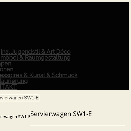
inal Jugendstil & Art Déco
möbel & Raumgestaltung
pen
ionen
essoires & Kunst & Schmuck
taurierung
NTAKT
Servierwagen SW1-E
ierwagen SW1-E