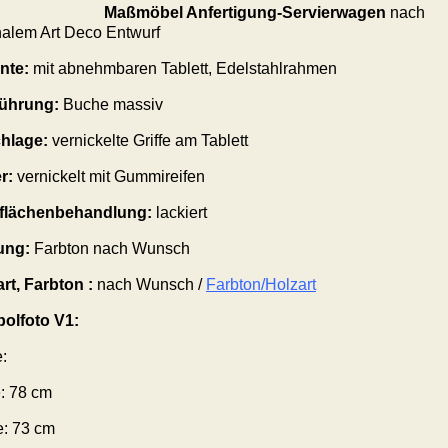
Maßmöbel Anfertigung-Servierwagen
nach
nalem Art Deco Entwurf
nte:
mit abnehmbaren Tablett, Edelstahlrahmen
ührung:
Buche massiv
hlage:
vernickelte Griffe am Tablett
r
:
vernickelt mit Gummireifen
flächenbehandlung:
lackiert
ung:
Farbton nach Wunsch
rt, Farbton :
nach Wunsch /
Farbton/Holzart
olfoto V1:
:
: 78 cm
e: 73 cm