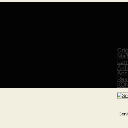
Orig
Maß
Lam
Akt
Acc
Res
KO
Serv