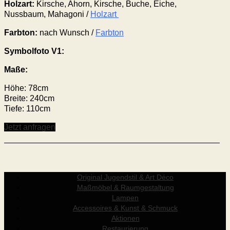
Holzart:
Kirsche, Ahorn, Kirsche, Buche, Eiche,
Nussbaum, Mahagoni /
Holzart
Farbton:
nach Wunsch /
Farbton
Symbolfoto V1:
Maße:
Höhe: 78cm
Breite: 240cm
Tiefe: 110cm
Jetzt anfragen
Original Jugendstil & Art Déco
Maßmöbel & Raumgestaltung
Lampen
Accessoires & Kunst & Schmuck
Aktionen
Restaurierung