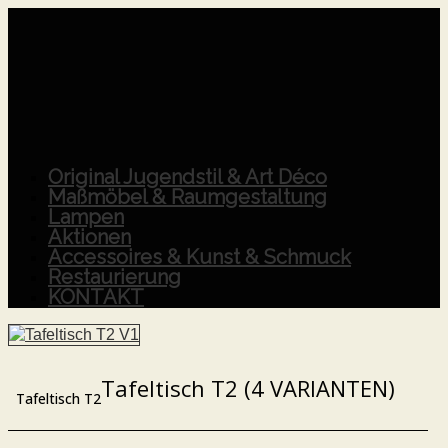
Original Jugendstil & Art Déco
Maßmöbel & Raumgestaltung
Lampen
Aktionen
Accessoires & Kunst & Schmuck
Restaurierung
KONTAKT
Tafeltisch T2 (4 VARIANTEN)
Tafeltisch T2