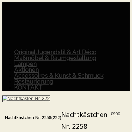
Original Jugendstil & Art Déco
Maßmöbel & Raumgestaltung
Lampen
Aktionen
Accessoires & Kunst & Schmuck
Restaurierung
KONTAKT
Nachtkästchen
€
900
Nachtkästchen Nr. 2258(222)
Nr. 2258