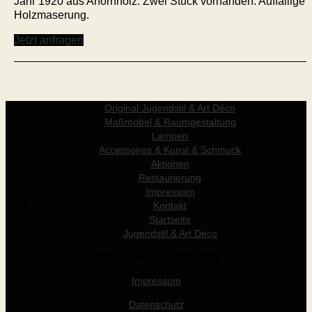
Jahr 1920 aus Ahornholz. Zwei Stück vorhanden. Auffällige
Holzmaserung.
Jetzt anfragen
Original Jugendstil & Art Déco
Maßmöbel & Raumgestaltung
Lampen
Accessoires & Kunst & Schmuck
Aktionen
Restaurierung
Impressum
Kontakt
Startseite
Jugendstil & Art Deco
© Werner Holzer 2011-2026
Impressum
Datenschutz