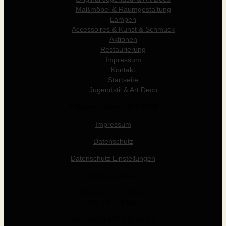
Maßmöbel & Raumgestaltung
Lampen
Accessoires & Kunst & Schmuck
Aktionen
Restaurierung
Impressum
Kontakt
Startseite
Jugendstil & Art Deco
© Werner Holzer 2011-2026
Impressum
Datenschutz
Datenschutz Einstellungen
Öffnungszeiten
Die - Fr: 14 - 19 Uhr
Sa: 10 - 15 Uhr
Tel +43 (0) 676 412 64 17