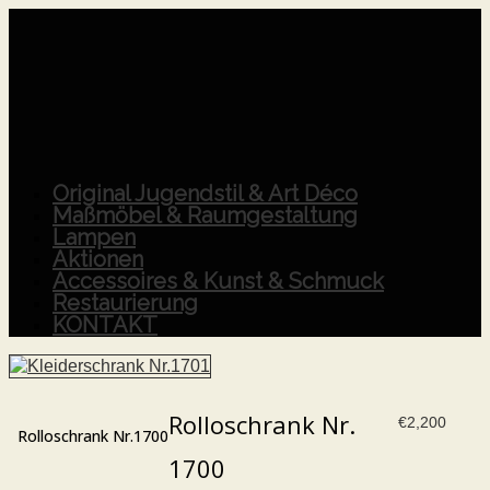
Original Jugendstil & Art Déco
Maßmöbel & Raumgestaltung
Lampen
Aktionen
Accessoires & Kunst & Schmuck
Restaurierung
KONTAKT
Rolloschrank Nr.
€
2,200
Rolloschrank Nr.1700
1700