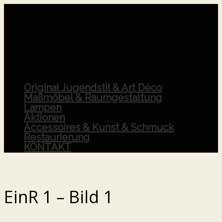
Original Jugendstil & Art Déco
Maßmöbel & Raumgestaltung
Lampen
Aktionen
Accessoires & Kunst & Schmuck
Restaurierung
KONTAKT
EinR 1 – Bild 1