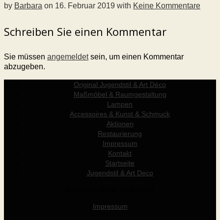
by
Barbara
on
16. Februar 2019
with
Keine Kommentare
Schreiben Sie einen Kommentar
Sie müssen
angemeldet
sein, um einen Kommentar
abzugeben.
Original Jugendstil & Art Déco
Maßmöbel & Raumgestaltung
Lampen
Accessoires & Kunst & Schmuck
Aktionen
Restaurierung
Impressum
Kontakt
Startseite
Jugendstil & Art Deco
© Werner Holzer 2011-2026
Impressum