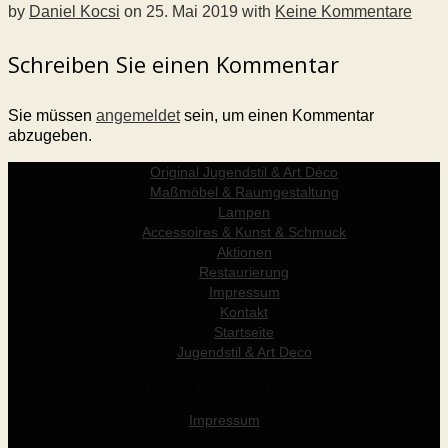
by
Daniel Kocsi
on
25. Mai 2019
with
Keine Kommentare
Schreiben Sie einen Kommentar
Sie müssen
angemeldet
sein, um einen Kommentar
abzugeben.
Original Jugendstil & Art Déco
Maßmöbel & Raumgestaltung
Lampen
Accessoires & Kunst & Schmuck
Aktionen
Restaurierung
Impressum
Kontakt
Startseite
Jugendstil & Art Deco
© Werner Holzer 2011-2026
Impressum