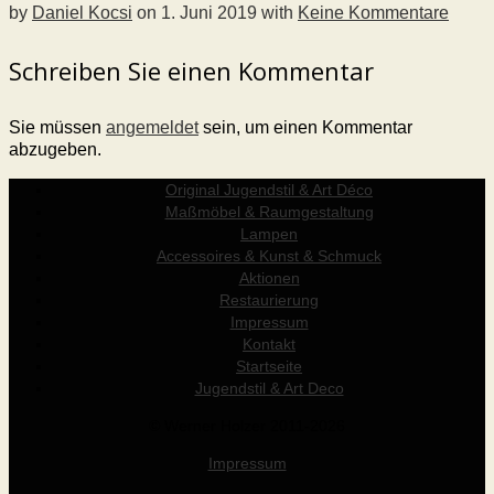
by
Daniel Kocsi
on
1. Juni 2019
with
Keine Kommentare
Schreiben Sie einen Kommentar
Sie müssen
angemeldet
sein, um einen Kommentar
abzugeben.
Original Jugendstil & Art Déco
Maßmöbel & Raumgestaltung
Lampen
Accessoires & Kunst & Schmuck
Aktionen
Restaurierung
Impressum
Kontakt
Startseite
Jugendstil & Art Deco
© Werner Holzer 2011-2026
Impressum