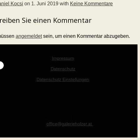
niel Kocsi
on
1. Juni 2019
with
Keine Kommentare
reiben Sie einen Kommentar
müssen
angemeldet
sein, um einen Kommentar abzugeben.
© Werner Holzer 2011-2026
Impressum
Datenschutz
Datenschutz Einstellungen
Öffnungszeiten
Die - Fr: 14 - 19 Uhr
Sa: 10 - 15 Uhr
Tel +43 (0) 676 412 64 17
E-Mail
office@galerieholzer.at