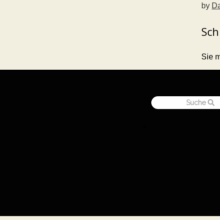
by
Da
Sch
Sie 