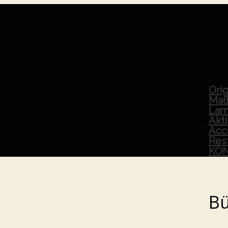
Orig
Maß
Lam
Akt
Acc
Res
KO
Bü