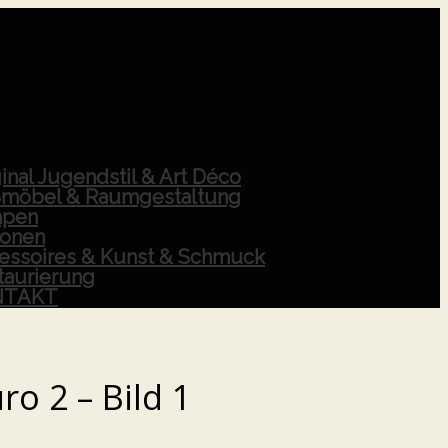
inal Jugendstil & Art Déco
möbel & Raumgestaltung
pen
ionen
essoires & Kunst & Schmuck
taurierung
NTAKT
ro 2 – Bild 1