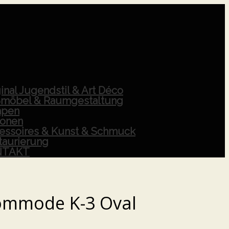
inal Jugendstil & Art Déco
möbel & Raumgestaltung
pen
ionen
essoires & Kunst & Schmuck
taurierung
NTAKT
ommode K-3 Oval