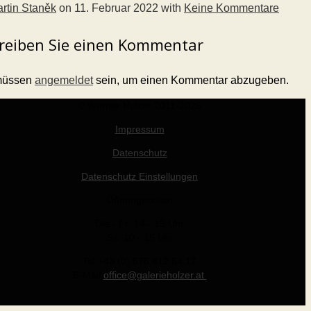
rtin Staněk
on
11. Februar 2022
with
Keine Kommentare
reiben Sie einen Kommentar
müssen
angemeldet
sein, um einen Kommentar abzugeben.
© Werner Holzer 2011-2026
Impressum
Datenschutz
Datenschutz Einstellungen
Öffnungszeiten
Die - Fr: 14 - 19 Uhr
Sa: 10 - 15 Uhr
Tel +43 (0) 676 412 64 17
E-Mail
office@galerieholzer.at