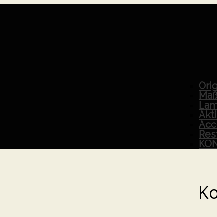
Orig
Maß
Lam
Akt
Acc
Res
KO
K