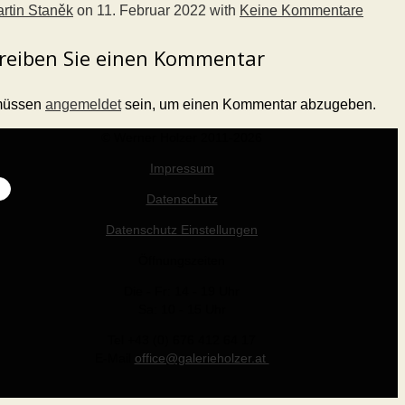
rtin Staněk
on
11. Februar 2022
with
Keine Kommentare
reiben Sie einen Kommentar
müssen
angemeldet
sein, um einen Kommentar abzugeben.
© Werner Holzer 2011-2026
Impressum
Datenschutz
Datenschutz Einstellungen
Öffnungszeiten
Die - Fr: 14 - 19 Uhr
Sa: 10 - 15 Uhr
Tel +43 (0) 676 412 64 17
E-Mail
office@galerieholzer.at