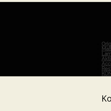
Orig
Maß
Lam
Akt
Acc
Res
KO
K