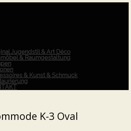
inal Jugendstil & Art Déco
möbel & Raumgestaltung
pen
ionen
essoires & Kunst & Schmuck
taurierung
NTAKT
ommode K-3 Oval