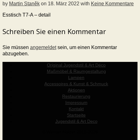
by
Martin Staněk
on
18. März 2022
with
Keine Kommentare
Esstisch T7-A – detail
Schreiben Sie einen Kommentar
Sie müssen
angemeldet
sein, um einen Kommentar
abzugeben.
Original Jugendstil & Art Déco
Maßmöbel & Raumgestaltung
Lampen
Accessoires & Kunst & Schmuck
Aktionen
Restaurierung
Impressum
Kontakt
Startseite
Jugendstil & Art Deco
© Werner Holzer 2011-2026