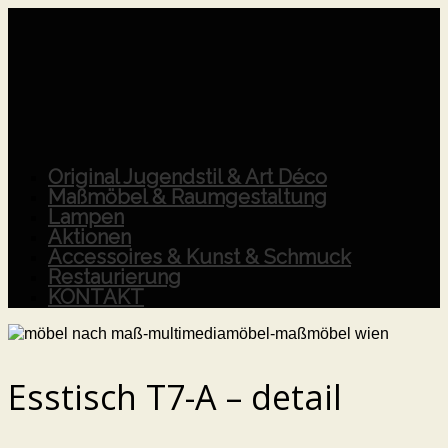
Original Jugendstil & Art Déco
Maßmöbel & Raumgestaltung
Lampen
Aktionen
Accessoires & Kunst & Schmuck
Restaurierung
KONTAKT
Esstisch T7-A – detail