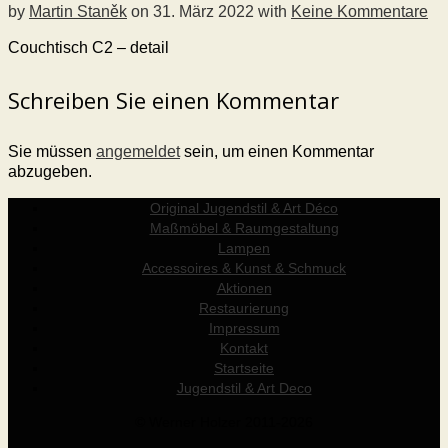
by
Martin Staněk
on
31. März 2022
with
Keine Kommentare
Couchtisch C2 – detail
Schreiben Sie einen Kommentar
Sie müssen
angemeldet
sein, um einen Kommentar
abzugeben.
Original Jugendstil & Art Déco
Maßmöbel & Raumgestaltung
Lampen
Accessoires & Kunst & Schmuck
Aktionen
Restaurierung
Impressum
Kontakt
Startseite
Jugendstil & Art Deco
© Werner Holzer 2011-2026