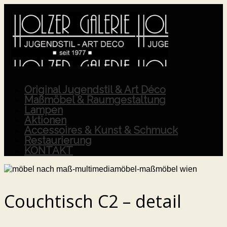
Original Jugendstil & Art Déco
Maßmöbel & Raumgestaltung
Lampen
Aktionen
Accessoires & Kunst & Schmuck
Restaurierung
KONTAKT
Couchtisch C2 – detail