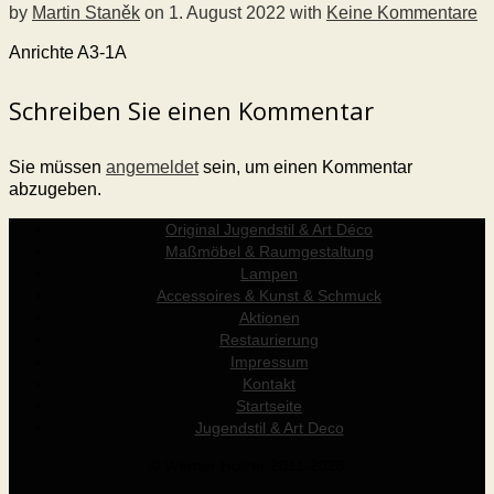
by
Martin Staněk
on
1. August 2022
with
Keine Kommentare
Anrichte A3-1A
Schreiben Sie einen Kommentar
Sie müssen
angemeldet
sein, um einen Kommentar
abzugeben.
Original Jugendstil & Art Déco
Maßmöbel & Raumgestaltung
Lampen
Accessoires & Kunst & Schmuck
Aktionen
Restaurierung
Impressum
Kontakt
Startseite
Jugendstil & Art Deco
© Werner Holzer 2011-2026