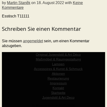
by
Martin Staněk
on
18. August 2022
with
Keine
Kommentare
Esstisch T11111
Schreiben Sie einen Kommentar
Sie müssen
angemeldet
sein, um einen Kommentar
abzugeben.
Original Jugendstil & Art Déco
Maßmöbel & Raumgestaltung
Lampen
Accessoires & Kunst & Schmuck
Aktionen
Restaurierung
Impressum
Kontakt
Startseite
Jugendstil & Art Deco
© Werner Holzer 2011-2026