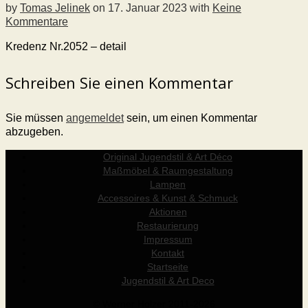
by
Tomas Jelinek
on
17. Januar 2023
with
Keine
Kommentare
Kredenz Nr.2052 – detail
Schreiben Sie einen Kommentar
Sie müssen
angemeldet
sein, um einen Kommentar
abzugeben.
Original Jugendstil & Art Déco
Maßmöbel & Raumgestaltung
Lampen
Accessoires & Kunst & Schmuck
Aktionen
Restaurierung
Impressum
Kontakt
Startseite
Jugendstil & Art Deco
© Werner Holzer 2011-2026