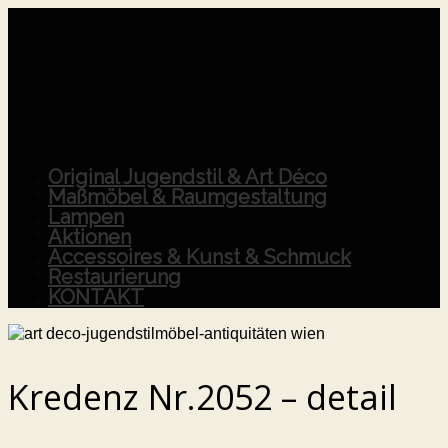
Original Jugendstil & Art Déco
Maßmöbel & Raumgestaltung
Lampen
Aktionen
Accessoires & Kunst & Schmuck
Restaurierung
KONTAKT
Kredenz Nr.2052 – detail