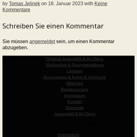
by
Tomas Jelinek
on
18. Januar 2023
with
Keine
Kommentare
Schreiben Sie einen Kommentar
Sie müssen
angemeldet
sein, um einen Kommentar
abzugeben.
Original Jugendstil & Art Déco
Maßmöbel & Raumgestaltung
Lampen
Accessoires & Kunst & Schmuck
Aktionen
Restaurierung
Impressum
Kontakt
Startseite
Jugendstil & Art Deco
© Werner Holzer 2011-2026
Impressum