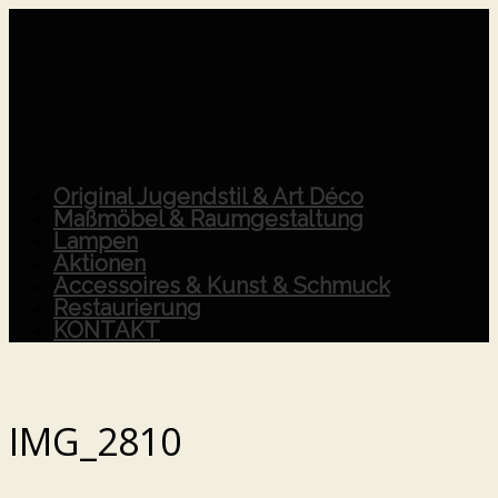
Original Jugendstil & Art Déco
Maßmöbel & Raumgestaltung
Lampen
Aktionen
Accessoires & Kunst & Schmuck
Restaurierung
KONTAKT
IMG_2810