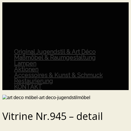
Original Jugendstil & Art Déco
Maßmöbel & Raumgestaltung
Lampen
Aktionen
Accessoires & Kunst & Schmuck
Restaurierung
KONTAKT
Vitrine Nr.945 – detail