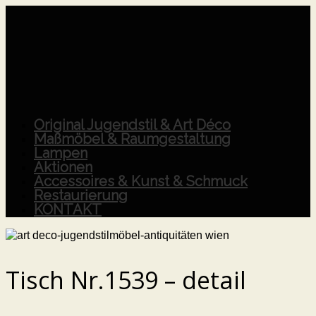
Original Jugendstil & Art Déco
Maßmöbel & Raumgestaltung
Lampen
Aktionen
Accessoires & Kunst & Schmuck
Restaurierung
KONTAKT
Tisch Nr.1539 – detail