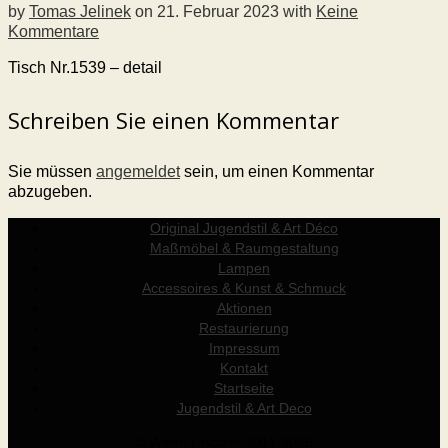
by
Tomas Jelinek
on
21. Februar 2023
with
Keine
Kommentare
Tisch Nr.1539 – detail
Schreiben Sie einen Kommentar
Sie müssen
angemeldet
sein, um einen Kommentar
abzugeben.
Original Jugendstil & Art Déco
Maßmöbel & Raumgestaltung
Lampen
Accessoires & Kunst & Schmuck
Aktionen
Restaurierung
Impressum
Kontakt
Startseite
Jugendstil & Art Deco
© Werner Holzer 2011-2026