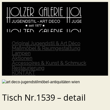
Original Jugendstil & Art Déco
Maßmöbel & Raumgestaltung
Lampen
Aktionen
Accessoires & Kunst & Schmuck
Restaurierung
KONTAKT
Tisch Nr.1539 – detail