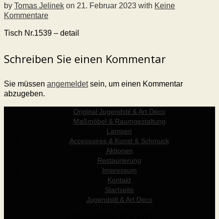
by
Tomas Jelinek
on
21. Februar 2023
with
Keine
Kommentare
Tisch Nr.1539 – detail
Schreiben Sie einen Kommentar
Sie müssen
angemeldet
sein, um einen Kommentar
abzugeben.
Original Jugendstil & Art Déco
Maßmöbel & Raumgestaltung
Lampen
Accessoires & Kunst & Schmuck
Aktionen
Restaurierung
Impressum
Kontakt
Startseite
Jugendstil & Art Deco
© Werner Holzer 2011-2026