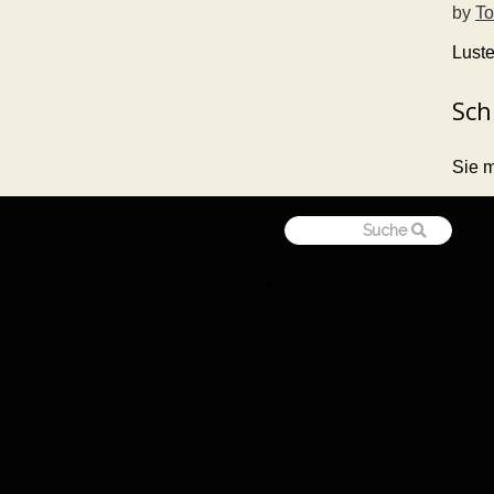
by
To
Lust
Sch
Sie 