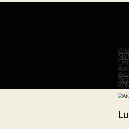
Orig
Maß
Lam
Akt
Acc
Res
KO
Lu