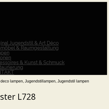
inal Jugendstil & Art Déco
möbel & Raumgestaltung
pen
ionen
essoires & Kunst & Schmuck
taurierung
NTAKT
ster L728