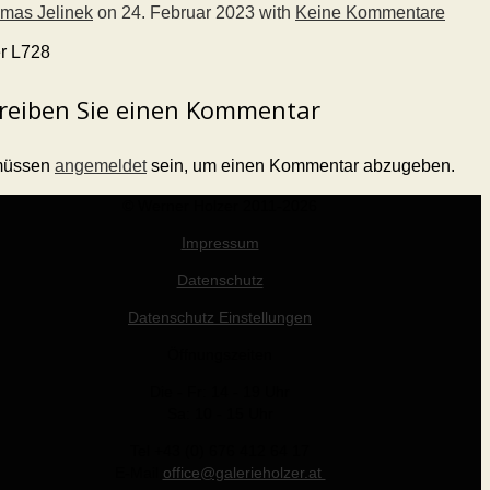
mas Jelinek
on
24. Februar 2023
with
Keine Kommentare
er L728
reiben Sie einen Kommentar
müssen
angemeldet
sein, um einen Kommentar abzugeben.
© Werner Holzer 2011-2026
Impressum
Datenschutz
Datenschutz Einstellungen
Öffnungszeiten
Die - Fr: 14 - 19 Uhr
Sa: 10 - 15 Uhr
Tel +43 (0) 676 412 64 17
E-Mail
office@galerieholzer.at