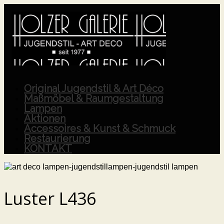
Original Jugendstil & Art Déco
Maßmöbel & Raumgestaltung
Lampen
Aktionen
Accessoires & Kunst & Schmuck
Restaurierung
KONTAKT
Luster L436