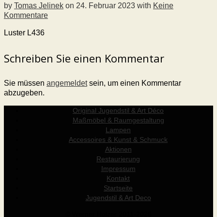
by
Tomas Jelinek
on
24. Februar 2023
with
Keine
Kommentare
Luster L436
Schreiben Sie einen Kommentar
Sie müssen
angemeldet
sein, um einen Kommentar
abzugeben.
Original Jugendstil & Art Déco
Maßmöbel & Raumgestaltung
Lampen
Accessoires & Kunst & Schmuck
Aktionen
Restaurierung
Impressum
Kontakt
Startseite
Jugendstil & Art Deco
© Werner Holzer 2011-2026