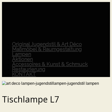
Original Jugendstil & Art Déco
Maßmöbel & Raumgestaltung
Lampen
Aktionen
Accessoires & Kunst & Schmuck
Restaurierung
KONTAKT
Tischlampe L7