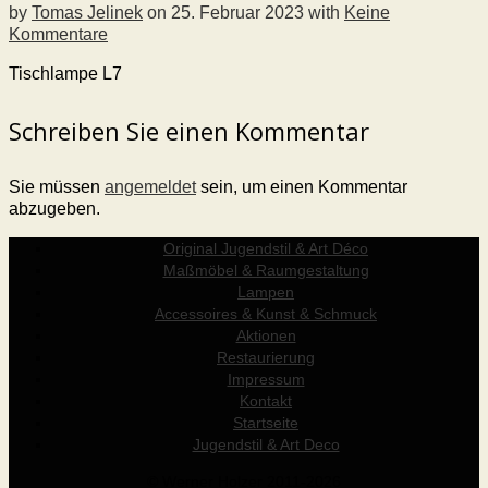
by
Tomas Jelinek
on
25. Februar 2023
with
Keine
Kommentare
Tischlampe L7
Schreiben Sie einen Kommentar
Sie müssen
angemeldet
sein, um einen Kommentar
abzugeben.
Original Jugendstil & Art Déco
Maßmöbel & Raumgestaltung
Lampen
Accessoires & Kunst & Schmuck
Aktionen
Restaurierung
Impressum
Kontakt
Startseite
Jugendstil & Art Deco
© Werner Holzer 2011-2026