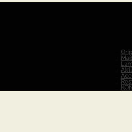
Orig
Maß
Lam
Akt
Acc
Res
KO