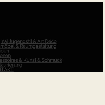
inal Jugendstil & Art Déco
möbel & Raumgestaltung
pen
ionen
essoires & Kunst & Schmuck
taurierung
NTAKT