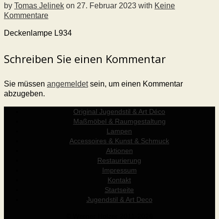
by
Tomas Jelinek
on
27. Februar 2023
with
Keine
Kommentare
Deckenlampe L934
Schreiben Sie einen Kommentar
Sie müssen
angemeldet
sein, um einen Kommentar
abzugeben.
Original Jugendstil & Art Déco
Maßmöbel & Raumgestaltung
Lampen
Accessoires & Kunst & Schmuck
Aktionen
Restaurierung
Impressum
Kontakt
Startseite
Jugendstil & Art Deco
© Werner Holzer 2011-2026