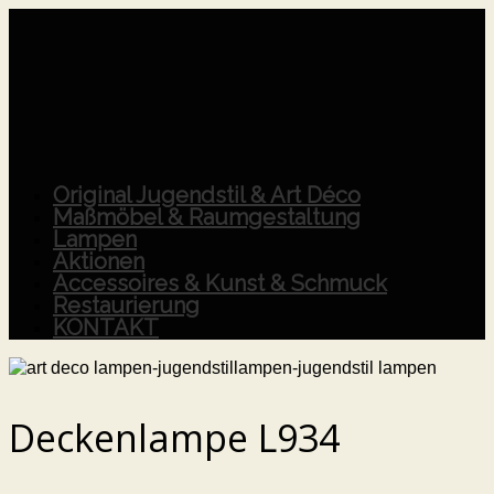
Original Jugendstil & Art Déco
Maßmöbel & Raumgestaltung
Lampen
Aktionen
Accessoires & Kunst & Schmuck
Restaurierung
KONTAKT
Deckenlampe L934