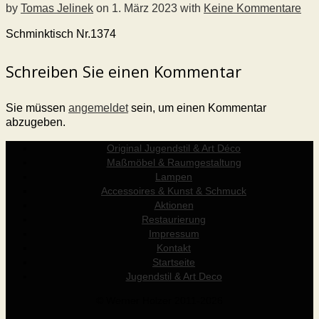
by
Tomas Jelinek
on
1. März 2023
with
Keine Kommentare
Schminktisch Nr.1374
Schreiben Sie einen Kommentar
Sie müssen
angemeldet
sein, um einen Kommentar
abzugeben.
Original Jugendstil & Art Déco
Maßmöbel & Raumgestaltung
Lampen
Accessoires & Kunst & Schmuck
Aktionen
Restaurierung
Impressum
Kontakt
Startseite
Jugendstil & Art Deco
© Werner Holzer 2011-2026