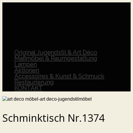
Original Jugendstil & Art Déco
Maßmöbel & Raumgestaltung
Lampen
Aktionen
Accessoires & Kunst & Schmuck
Restaurierung
KONTAKT
Schminktisch Nr.1374