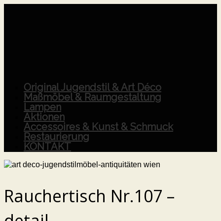
Original Jugendstil & Art Déco
Maßmöbel & Raumgestaltung
Lampen
Aktionen
Accessoires & Kunst & Schmuck
Restaurierung
KONTAKT
Rauchertisch Nr.107 –
detail