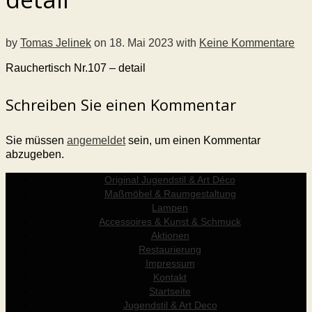
by
Tomas Jelinek
on
18. Mai 2023
with
Keine Kommentare
Rauchertisch Nr.107 – detail
Schreiben Sie einen Kommentar
Sie müssen
angemeldet
sein, um einen Kommentar
abzugeben.
Original Jugendstil & Art Déco
Maßmöbel & Raumgestaltung
Lampen
Accessoires & Kunst & Schmuck
Aktionen
Restaurierung
Impressum
Kontakt
Startseite
Jugendstil & Art Deco