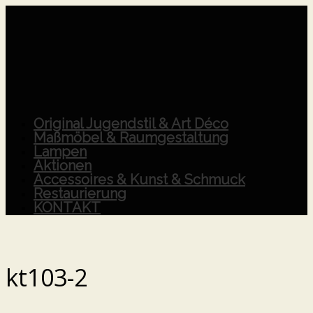
Original Jugendstil & Art Déco
Maßmöbel & Raumgestaltung
Lampen
Aktionen
Accessoires & Kunst & Schmuck
Restaurierung
KONTAKT
kt103-2