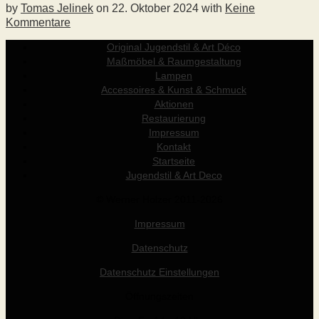
by
Tomas Jelinek
on
22. Oktober 2024
with
Keine
Kommentare
Original Jugendstil & Art Déco
Maßmöbel & Raumgestaltung
Lampen
Accessoires & Kunst & Schmuck
Aktionen
Restaurierung
Impressum
Kontakt
Startseite
Jugendstil & Art Deco
© Werner Holzer 2011-2026
Impressum
Datenschutz
Datenschutz Einstellungen
Öffnungszeiten