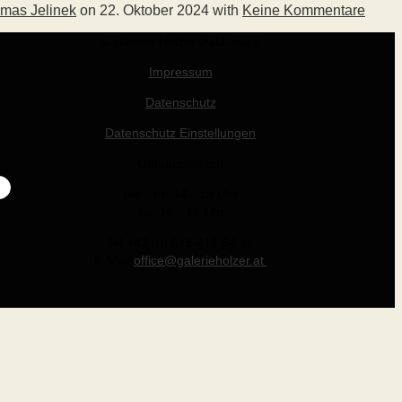
mas Jelinek
on
22. Oktober 2024
with
Keine Kommentare
© Werner Holzer 2011-2026
Impressum
Datenschutz
Datenschutz Einstellungen
Öffnungszeiten
Die - Fr: 14 - 19 Uhr
Sa: 10 - 15 Uhr
Tel +43 (0) 676 412 64 17
E-Mail
office@galerieholzer.at