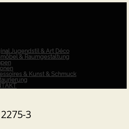
inal Jugendstil & Art Déco
möbel & Raumgestaltung
pen
ionen
essoires & Kunst & Schmuck
taurierung
NTAKT
2275-3