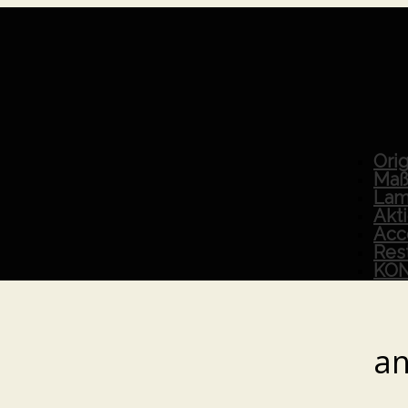
Orig
Maß
Lam
Akt
Acc
Res
KO
an