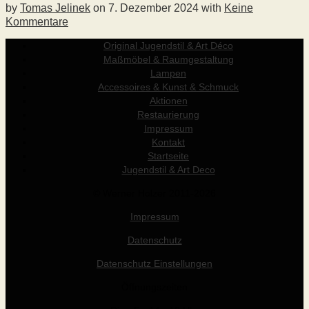
by
Tomas Jelinek
on
7. Dezember 2024
with
Keine
Kommentare
Original Jugendstil & Art Déco
Maßmöbel & Raumgestaltung
Lampen
Accessoires & Kunst & Schmuck
Aktionen
Restaurierung
Impressum
Kontakt
Startseite
Jugendstil & Art Deco
© Werner Holzer 2011-2026
Impressum
Datenschutz
Datenschutz Einstellungen
Öffnungszeiten