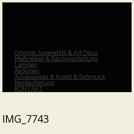
Original Jugendstil & Art Déco
Maßmöbel & Raumgestaltung
Lampen
Aktionen
Accessoires & Kunst & Schmuck
Restaurierung
KONTAKT
IMG_7743