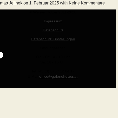
mas Jelinek
on
1. Februar 2025
with
Keine Kommentare
© Werner Holzer 2011-2026
Impressum
Datenschutz
Datenschutz Einstellungen
Öffnungszeiten
Die - Fr: 14 - 19 Uhr
Sa: 10 - 15 Uhr
Tel +43 (0) 676 412 64 17
E-Mail
office@galerieholzer.at