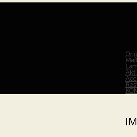
Orig
Maß
Lam
Akt
Acc
Res
KO
I