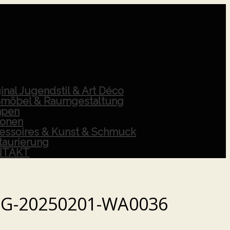
inal Jugendstil & Art Déco
möbel & Raumgestaltung
pen
ionen
essoires & Kunst & Schmuck
taurierung
NTAKT
MG-20250201-WA0036