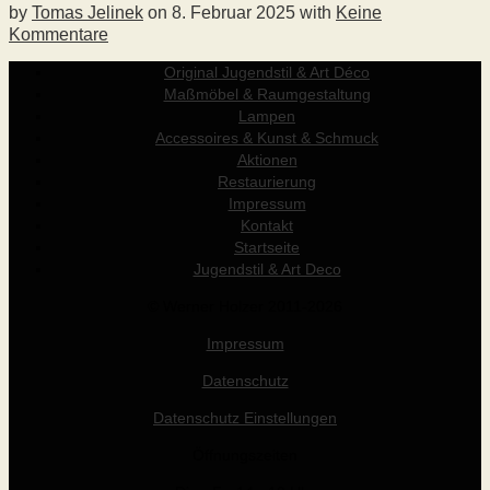
by
Tomas Jelinek
on
8. Februar 2025
with
Keine
Kommentare
Original Jugendstil & Art Déco
Maßmöbel & Raumgestaltung
Lampen
Accessoires & Kunst & Schmuck
Aktionen
Restaurierung
Impressum
Kontakt
Startseite
Jugendstil & Art Deco
© Werner Holzer 2011-2026
Impressum
Datenschutz
Datenschutz Einstellungen
Öffnungszeiten