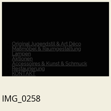
Original Jugendstil & Art Déco
Maßmöbel & Raumgestaltung
Lampen
Aktionen
Accessoires & Kunst & Schmuck
Restaurierung
KONTAKT
IMG_0258