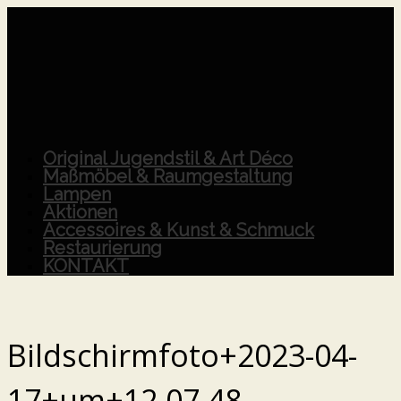
Original Jugendstil & Art Déco
Maßmöbel & Raumgestaltung
Lampen
Aktionen
Accessoires & Kunst & Schmuck
Restaurierung
KONTAKT
Bildschirmfoto+2023-04-
17+um+12.07.48