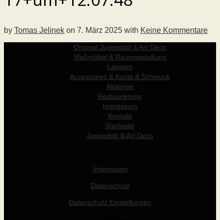
by
Tomas Jelinek
on
7. März 2025
with
Keine Kommentare
Original Jugendstil & Art Déco
Maßmöbel & Raumgestaltung
Lampen
Accessoires & Kunst & Schmuck
Aktionen
Restaurierung
Impressum
Kontakt
Startseite
Jugendstil & Art Deco
© Werner Holzer 2011-2026
Impressum
Datenschutz
Datenschutz Einstellungen
Öffnungszeiten