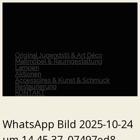
Original Jugendstil & Art Déco
Maßmöbel & Raumgestaltung
Lampen
Aktionen
Accessoires & Kunst & Schmuck
Restaurierung
KONTAKT
WhatsApp Bild 2025-10-24
um 14.45.37_07497ed8