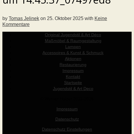
by
Tomas Jelinek
on
25. Oktober 2025
with
Keine
Kommentare
Original Jugendstil & Art Déco
Maßmöbel & Raumgestaltung
Lampen
Accessoires & Kunst & Schmuck
Aktionen
Restaurierung
Impressum
Kontakt
Startseite
Jugendstil & Art Deco
© Werner Holzer 2011-2026
Impressum
Datenschutz
Datenschutz Einstellungen