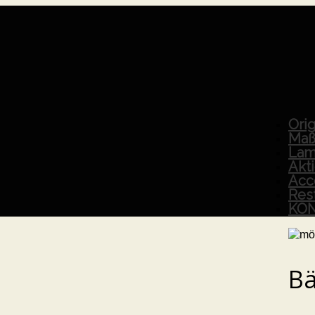
Orig
Maß
Lam
Akt
Acc
Res
KO
Bä