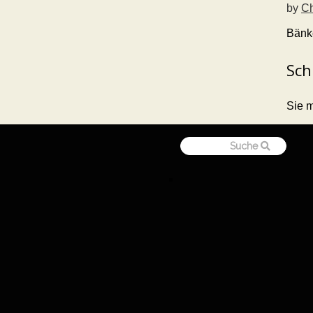
by
Ch
Bänk
Sch
Sie 