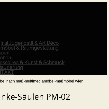
inal Jugendstil & Art Déco
möbel & Raumgestaltung
pen
ionen
essoires & Kunst & Schmuck
taurierung
NTAKT
nke-Säulen PM-02