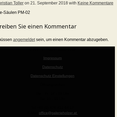
ristian Toller
on
21. September 2018
with
Keine Kommentare
e-Säulen PM-02
reiben Sie einen Kommentar
müssen
angemeldet
sein, um einen Kommentar abzugeben.
© Werner Holzer 2011-2026
Impressum
Datenschutz
Datenschutz Einstellungen
Öffnungszeiten
Die - Fr: 14 - 19 Uhr
Sa: 10 - 15 Uhr
Tel +43 (0) 676 412 64 17
E-Mail
office@galerieholzer.at