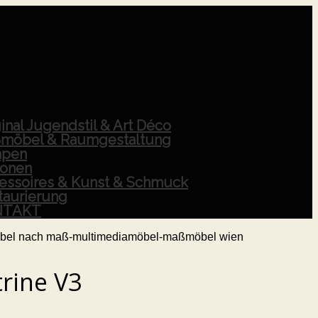
inal Jugendstil & Art Déco
möbel & Raumgestaltung
pen
ionen
essoires & Kunst & Schmuck
taurierung
NTAKT
trine V3