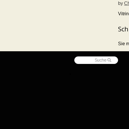
by
Ch
Vitri
Sch
Sie 