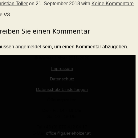
ristian Toller
on
21. September 2018
with
Keine Kommentare
ne V3
reiben Sie einen Kommentar
müssen
angemeldet
sein, um einen Kommentar abzugeben.
© Werner Holzer 2011-2026
Impressum
Datenschutz
Datenschutz Einstellungen
Öffnungszeiten
Die - Fr: 14 - 19 Uhr
Sa: 10 - 15 Uhr
Tel +43 (0) 676 412 64 17
E-Mail
office@galerieholzer.at