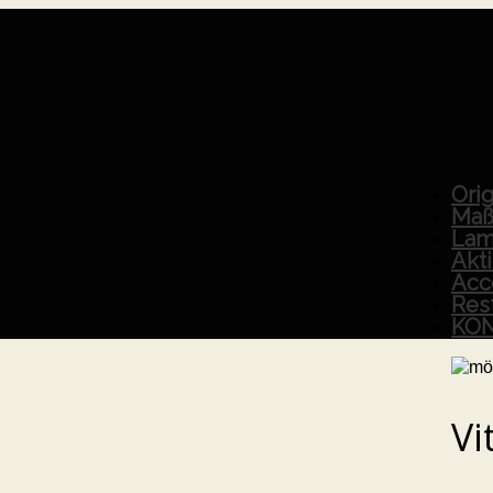
Orig
Maß
Lam
Akt
Acc
Res
KO
Vi