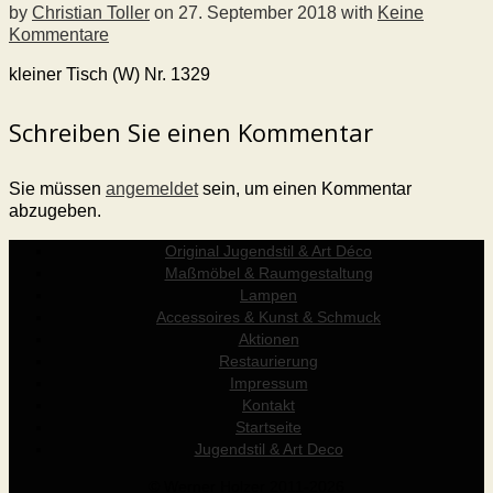
by
Christian Toller
on
27. September 2018
with
Keine
Kommentare
kleiner Tisch (W) Nr. 1329
Schreiben Sie einen Kommentar
Sie müssen
angemeldet
sein, um einen Kommentar
abzugeben.
Original Jugendstil & Art Déco
Maßmöbel & Raumgestaltung
Lampen
Accessoires & Kunst & Schmuck
Aktionen
Restaurierung
Impressum
Kontakt
Startseite
Jugendstil & Art Deco
© Werner Holzer 2011-2026