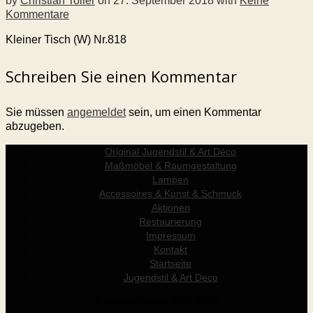
by
Christian Toller
on
27. September 2018
with
Keine
Kommentare
Kleiner Tisch (W) Nr.818
Schreiben Sie einen Kommentar
Sie müssen
angemeldet
sein, um einen Kommentar
abzugeben.
Original Jugendstil & Art Déco
Maßmöbel & Raumgestaltung
Lampen
Accessoires & Kunst & Schmuck
Aktionen
Restaurierung
Impressum
Kontakt
Startseite
Jugendstil & Art Deco
© Werner Holzer 2011-2026