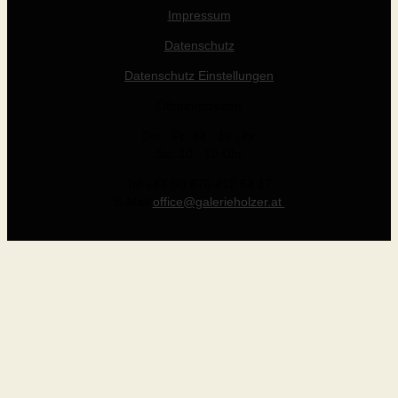
Impressum
Datenschutz
Datenschutz Einstellungen
Öffnungszeiten
Die - Fr: 14 - 19 Uhr
Sa: 10 - 15 Uhr
Tel +43 (0) 676 412 64 17
E-Mail
office@galerieholzer.at