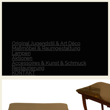
Original Jugendstil & Art Déco
Maßmöbel & Raumgestaltung
Lampen
Aktionen
Accessoires & Kunst & Schmuck
Restaurierung
KONTAKT